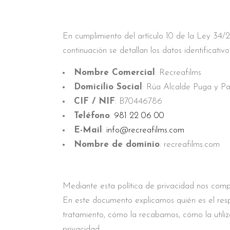
En cumplimiento del artículo 10 de la Ley 34/
continuación se detallan los datos identificativ
Nombre Comercial
: Recreafilms
Domicilio Social
: Rúa Alcalde Puga y P
CIF / NIF
: B70446786
Teléfono
:
981 22 06 00
E-Mail
:
info@recreafilms.com
Nombre de dominio
: recreafilms.com
Mediante esta política de privacidad nos comp
En este documento explicamos quién es el respo
tratamiento, cómo la recabamos, cómo la utiliz
privacidad.