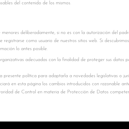
nsables del contenido de los mismos.
menores deliberadamente, si no es con la autorización del padr
e registrarse como usuario de nuestros sitios web. Si descubrim
mación lo antes posible.
anizativas adecuadas con la finalidad de proteger sus datos pe
 presente política para adaptarla a novedades legislativas o jur
nciará en esta página los cambios introducidos con razonable ante
utoridad de Control en materia de Protección de Datos competen