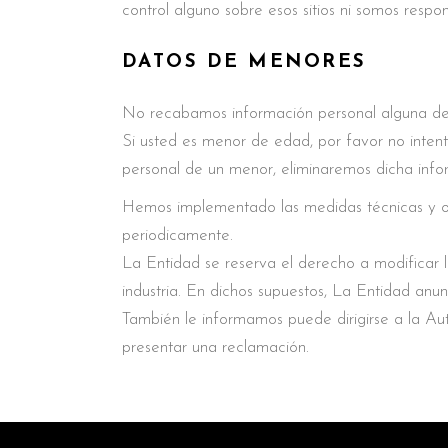
control alguno sobre esos sitios ni somos respo
DATOS DE MENORES
No recabamos información personal alguna de 
Si usted es menor de edad, por favor no intent
personal de un menor, eliminaremos dicha infor
Hemos implementado las medidas técnicas y org
periodicamente.
La Entidad se reserva el derecho a modificar la
industria. En dichos supuestos, La Entidad anu
También le informamos puede dirigirse a la A
presentar una reclamación.