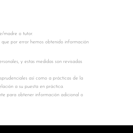
e/madre o tutor.
os que por error hemos obtenido información
rsonales, y estas medidas son revisadas
isprudenciales así como a prácticas de la
lación a su puesta en práctica.
te para obtener información adicional o