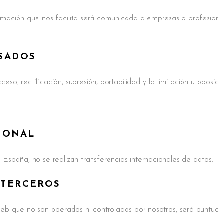
ormación que nos facilita será comunicada a empresas o profesio
SADOS
eso, rectificación, supresión, portabilidad y la limitación u opos
IONAL
spaña, no se realizan transferencias internacionales de datos.
 TERCEROS
 web que no son operados ni controlados por nosotros, será pun