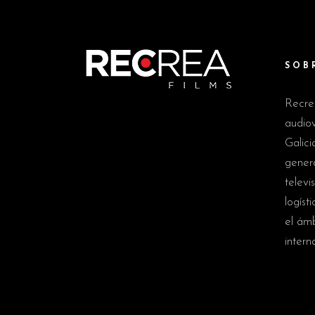
SOB
Recre
audiov
Galici
genera
televi
logíst
el ám
intern