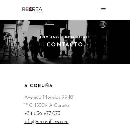
ENVÍANOS UN MENSAJE
CONTACTO
A CORUÑA
Avenida Monelos 99-101,
1º C, 15009 A Coruña
+34 636 977 073
info@recreafilms.com