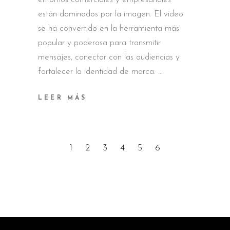
están dominados por la imagen. El video
se ha convertido en la herramienta más
popular y poderosa para transmitir
mensajes, conectar con las audiencias y
fortalecer la identidad de marca.
LEER MÁS
1
2
3
4
5
6