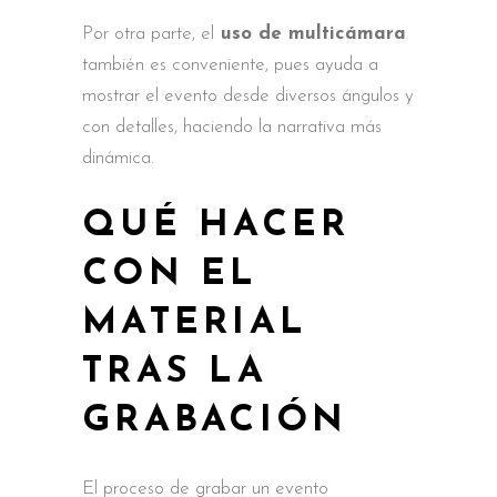
Por otra parte, el
uso de multicámara
también es conveniente, pues ayuda a
mostrar el evento desde diversos ángulos y
con detalles, haciendo la narrativa más
dinámica.
QUÉ HACER
CON EL
MATERIAL
TRAS LA
GRABACIÓN
El proceso de grabar un evento