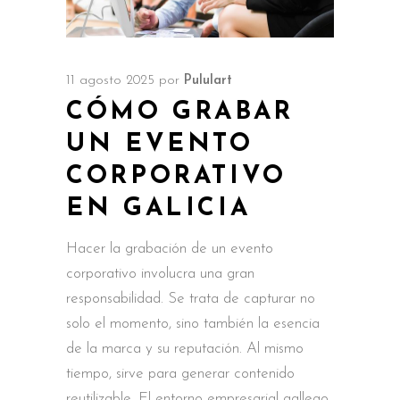
11 agosto 2025
por
Pululart
CÓMO GRABAR
UN EVENTO
CORPORATIVO
EN GALICIA
Hacer la grabación de un evento
corporativo involucra una gran
responsabilidad. Se trata de capturar no
solo el momento, sino también la esencia
de la marca y su reputación. Al mismo
tiempo, sirve para generar contenido
reutilizable. El entorno empresarial gallego