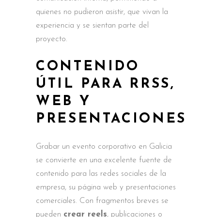
quienes no pudieron asistir, que vivan la
experiencia y se sientan parte del
proyecto.
CONTENIDO
ÚTIL PARA RRSS,
WEB Y
PRESENTACIONES
Grabar un evento corporativo en Galicia
se convierte en una excelente fuente de
contenido para las redes sociales de la
empresa, su página web y presentaciones
comerciales. Con fragmentos breves se
pueden
crear reels
, publicaciones o