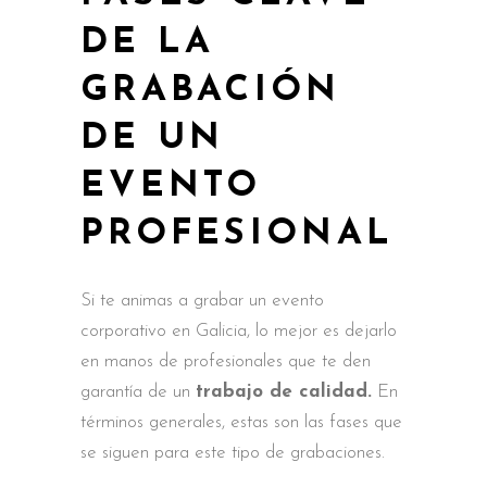
DE LA
GRABACIÓN
DE UN
EVENTO
PROFESIONAL
Si te animas a grabar un evento
corporativo en Galicia, lo mejor es dejarlo
en manos de profesionales que te den
garantía de un
trabajo de calidad.
En
términos generales, estas son las fases que
se siguen para este tipo de grabaciones.