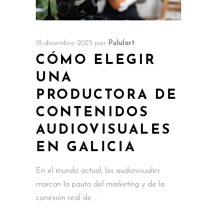
18 diciembre 2025
por
Pululart
CÓMO ELEGIR
UNA
PRODUCTORA DE
CONTENIDOS
AUDIOVISUALES
EN GALICIA
En el mundo actual, los audiovisuales
marcan la pauta del marketing y de la
conexión real de