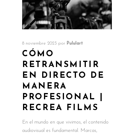
8 noviembre 2023
por
Pululart
CÓMO
RETRANSMITIR
EN DIRECTO DE
MANERA
PROFESIONAL |
RECREA FILMS
En el mundo en que vivimos, el contenido
audiovisual es fundamental. Marcas,