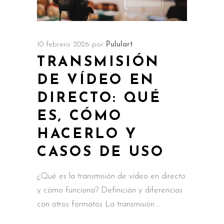
10 febrero 2026
por
Pululart
TRANSMISIÓN
DE VÍDEO EN
DIRECTO: QUÉ
ES, CÓMO
HACERLO Y
CASOS DE USO
¿Qué es la transmisión de vídeo en directo
y cómo funciona? Definición y diferencias
con otros formatos La transmisión