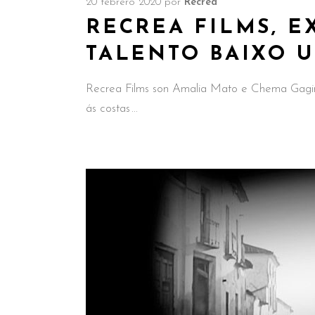
20 febrero 2020
por
Recrea
RECREA FILMS, E
TALENTO BAIXO 
Recrea Films son Amalia Mato e Chema Gagino
ás costas