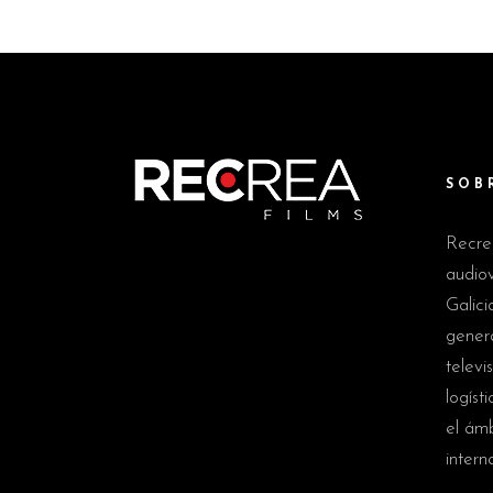
SOB
Recre
audiov
Galici
genera
televi
logíst
el ám
intern