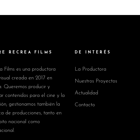
RE RECREA FILMS
DE INTERÉS
a Films es una productora
La Productora
isual creada en 2017 en
Nuestros Proyectos
a. Queremos producir y
Actualidad
r contenidos para el cine y la
sión; gestionamos también la
Contacto
ica de producciones, tanto en
bito nacional como
acional.