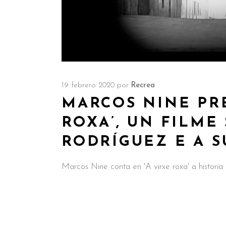
19 febrero 2020
por
Recrea
MARCOS NINE PRE
ROXA’, UN FILME
RODRÍGUEZ E A S
Marcos Nine conta en 'A virxe roxa' a histori