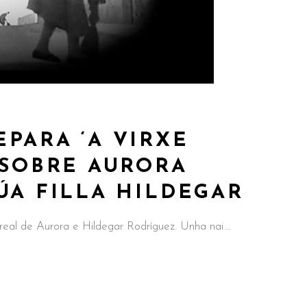
PARA ‘A VIRXE
 SOBRE AURORA
ÚA FILLA HILDEGAR
a real de Aurora e Hildegar Rodríguez. Unha nai