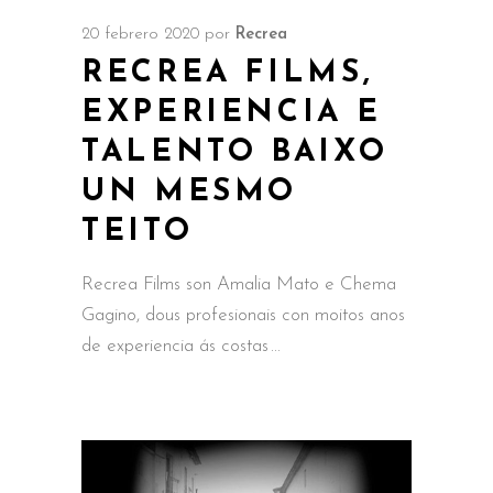
20 febrero 2020
por
Recrea
RECREA FILMS,
EXPERIENCIA E
TALENTO BAIXO
UN MESMO
TEITO
Recrea Films son Amalia Mato e Chema
Gagino, dous profesionais con moitos anos
de experiencia ás costas